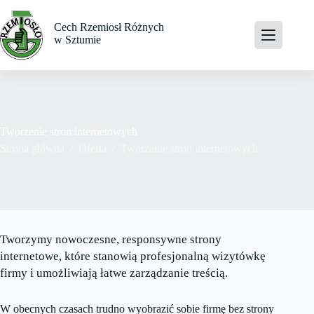
Przejdź
do
Cech Rzemiosł Różnych
treści
w Sztumie
Tworzenie stron internetowych
Strona główna
/
Oferta
/
Tworzenie stron internetowych
Tworzymy nowoczesne, responsywne strony
internetowe, które stanowią profesjonalną wizytówkę
firmy i umożliwiają łatwe zarządzanie treścią.
W obecnych czasach trudno wyobrazić sobie firmę bez strony