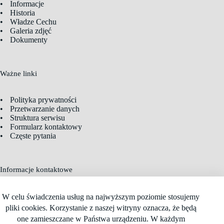
Informacje
Historia
Władze Cechu
Galeria zdjęć
Dokumenty
Ważne linki
Polityka prywatności
Przetwarzanie danych
Struktura serwisu
Formularz kontaktowy
Częste pytania
Informacje kontaktowe
Adres:
Władysława Jagiełły 22, 82-400 Sztum
W celu świadczenia usług na najwyższym poziomie stosujemy
Telefon:
607-195-350
pliki cookies. Korzystanie z naszej witryny oznacza, że będą
E-mail:
cech-sztum@wp.pl
one zamieszczane w Państwa urządzeniu. W każdym
Godziny pracy: 08:00 – 13:00 od poniedziałku do czwartku