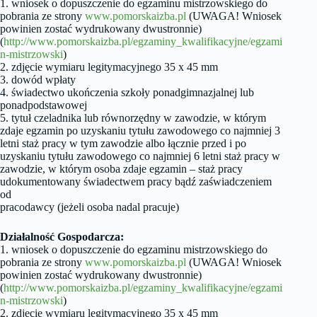
1. wniosek o dopuszczenie do egzaminu mistrzowskiego do
pobrania ze strony
www.pomorskaizba.pl
(UWAGA! Wniosek
powinien zostać wydrukowany dwustronnie)
(
http://www.pomorskaizba.pl/egzaminy_kwalifikacyjne/egzami
n-mistrzowski
)
2. zdjęcie wymiaru legitymacyjnego 35 x 45 mm
3. dowód wpłaty
4. świadectwo ukończenia szkoły ponadgimnazjalnej lub
ponadpodstawowej
5. tytuł czeladnika lub równorzędny w zawodzie, w którym
zdaje egzamin po uzyskaniu tytułu zawodowego co najmniej 3
letni staż pracy w tym zawodzie albo łącznie przed i po
uzyskaniu tytułu zawodowego co najmniej 6 letni staż pracy w
zawodzie, w którym osoba zdaje egzamin – staż pracy
udokumentowany świadectwem pracy bądź zaświadczeniem
od
pracodawcy (jeżeli osoba nadal pracuje)
Działalność Gospodarcza:
1. wniosek o dopuszczenie do egzaminu mistrzowskiego do
pobrania ze strony
www.pomorskaizba.pl
(UWAGA! Wniosek
powinien zostać wydrukowany dwustronnie)
(
http://www.pomorskaizba.pl/egzaminy_kwalifikacyjne/egzami
n-mistrzowski
)
2. zdjęcie wymiaru legitymacyjnego 35 x 45 mm