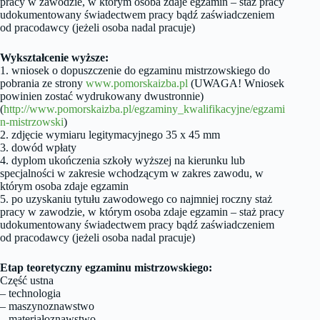
pracy w zawodzie, w którym osoba zdaje egzamin – staż pracy
udokumentowany świadectwem pracy bądź zaświadczeniem
od pracodawcy (jeżeli osoba nadal pracuje)
Wykształcenie wyższe:
1. wniosek o dopuszczenie do egzaminu mistrzowskiego do
pobrania ze strony
www.pomorskaizba.pl
(UWAGA! Wniosek
powinien zostać wydrukowany dwustronnie)
(
http://www.pomorskaizba.pl/egzaminy_kwalifikacyjne/egzami
n-mistrzowski
)
2. zdjęcie wymiaru legitymacyjnego 35 x 45 mm
3. dowód wpłaty
4. dyplom ukończenia szkoły wyższej na kierunku lub
specjalności w zakresie wchodzącym w zakres zawodu, w
którym osoba zdaje egzamin
5. po uzyskaniu tytułu zawodowego co najmniej roczny staż
pracy w zawodzie, w którym osoba zdaje egzamin – staż pracy
udokumentowany świadectwem pracy bądź zaświadczeniem
od pracodawcy (jeżeli osoba nadal pracuje)
Etap teoretyczny egzaminu mistrzowskiego:
Część ustna
– technologia
– maszynoznawstwo
– materiałoznawstwo