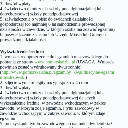
3. dowód wpłaty
4. świadectwo ukończenia szkoły ponadgimnazjalnej lub
dotychczasowej szkoły ponadpodstawowej
5. zaświadczenie o wpisie do ewidencji działalności
gospodarczej (co najmniej 6 lat samodzielnie prowadzonej
działalności w zawodzie, w którym osoba ma zdawać egzamin)
6. poświadczenie z Cechu lub Urzędu Miasta lub Gminy o
prowadzonej działalności
Wykształcenie średnie:
1. wniosek o dopuszczenie do egzaminu mistrzowskiego do
pobrania ze strony
www.pomorskaizba.pl
(UWAGA! Wniosek
powinien zostać wydrukowany dwustronnie)
(
http://www.pomorskaizba.pl/egzaminy_kwalifikacyjne/egzami
n-mistrzowski
)
2. zdjęcie wymiaru legitymacyjnego 35 x 45 mm
3. dowód wpłaty
4. świadectwo ukończenia szkoły ponadgimnazjalnej lub
dotychczasowej szkoły ponadpodstawowej dających
wykształcenie średnie, w zawodzie wchodzącym w zakres
zawodu, w którym zdaje egzamin, i tytuł zawodowy w
zawodzie wchodzącym w zakres zawodu, w którym zdaje
egzamin
5. po uzyskaniu tytułu zawodowego co najmniej dwuletni staż