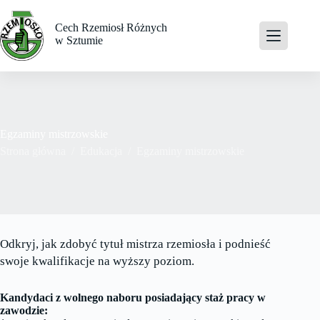
Przejdź
do
Cech Rzemiosł Różnych
treści
w Sztumie
Egzaminy mistrzowskie
Strona główna
/
Edukacja
/
Egzaminy mistrzowskie
Odkryj, jak zdobyć tytuł mistrza rzemiosła i podnieść
swoje kwalifikacje na wyższy poziom.
Kandydaci z wolnego naboru posiadający staż pracy w
zawodzie: